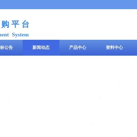
 购 平 台
ment System
标公告
新闻动态
产品中心
资料中心