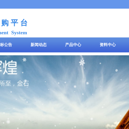
 购 平 台
ment System
标公告
新闻动态
产品中心
资料中心